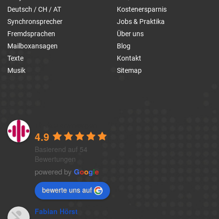
Deutsch / CH / AT
Kostenersparnis
Synchronsprecher
Jobs & Praktika
Fremdsprachen
Über uns
Mailboxansagen
Blog
Texte
Kontakt
Musik
Sitemap
1a-telefonansagen
4.9
Basierend auf 54
Bewertungen
powered by
G
o
o
g
l
e
bewerte uns auf
Fabian Hörst