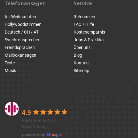
Telefonansagen
Service
für Weihnachten
Referenzen
Hollywoodstimmen
FAQ / Hilfe
Deutsch / CH / AT
Kostenersparnis
Synchronsprecher
Jobs & Praktika
Fremdsprachen
Über uns
Mailboxansagen
Blog
Texte
Kontakt
Musik
Sitemap
1a-telefonansagen
4.9
Basierend auf 54
Bewertungen
powered by
G
o
o
g
l
e