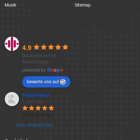
Musik
Sitemap
1a-telefonansagen
4.9
Basierend auf 54
Bewertungen
powered by
G
o
o
g
l
e
bewerte uns auf
Fabian Hörst
7 years ago
Subba Service!
Mehr Bewertungen