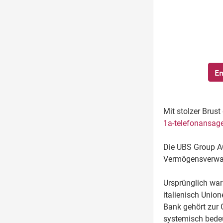
En
Mit stolzer Brus
1a-telefonansag
Die UBS Group AG 
Vermögensverwal
Ursprünglich wa
italienisch Unio
Bank gehört zur 
systemisch bedeu