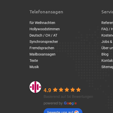
Telefonansagen
Servi
für Weihnachten
Refere
Hollywoodstimmen
FAQ / H
Deutsch / CH / AT
Kosten
Synchronsprecher
Jobs & 
Fremdsprachen
Über u
Mailboxansagen
Blog
Texte
Kontak
Musik
Sitema
1a-telefonansagen
4.9
Basierend auf 54 Bewertungen
powered by
G
o
o
g
l
e
bewerte uns auf