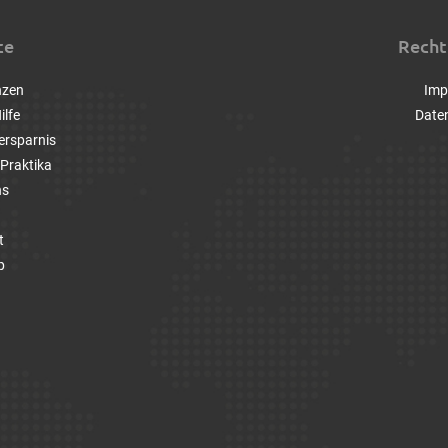
ce
Recht
nzen
Imp
ilfe
Date
ersparnis
Praktika
ns
t
p