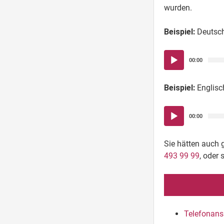
wurden.
Beispiel:
Deutsc
Audio-
00:00
Player
Beispiel:
Englisc
Audio-
00:00
Player
Sie hätten auch 
493 99 99
, oder 
Telefonans