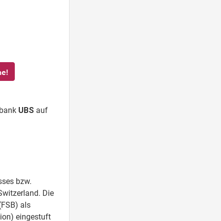
he!
oßbank
UBS
auf
sses bzw.
Switzerland. Die
(FSB) als
ion) eingestuft