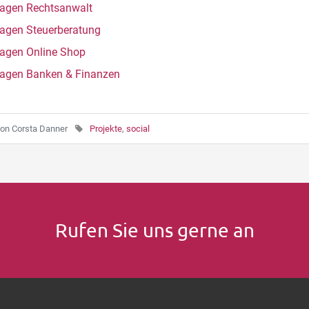
agen Rechtsanwalt
agen Steuerberatung
agen Online Shop
agen Banken & Finanzen
on
Corsta Danner
Projekte
,
social
Rufen Sie uns gerne an