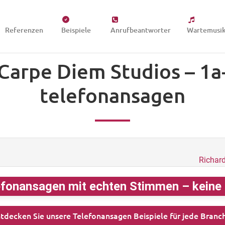
Referenzen
Beispiele
Anrufbeantworter
Wartemusi
Carpe Diem Studios – 1a
telefonansagen
Richar
fonansagen mit echten Stimmen – keine K
tdecken Sie unsere Telefonansagen Beispiele für jede Branc