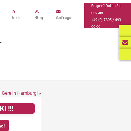
Fragen? Rufen Sie
uns an:
k
Texte
Blog
Anfrage
+49 (0) 7805 / 493
99 99
-
d Gere in Hamburg!
»
I !!!
he!