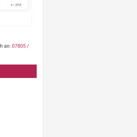
ch an:
07805 /