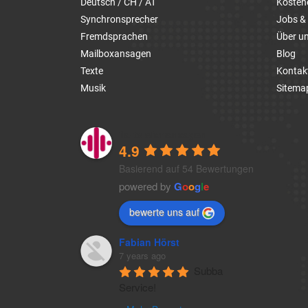
Deutsch / CH / AT
Kosten
Synchronsprecher
Jobs & 
Fremdsprachen
Über u
Mailboxansagen
Blog
Texte
Kontak
Musik
Sitema
1a-telefonansagen
4.9
Basierend auf 54 Bewertungen
powered by
G
o
o
g
l
e
bewerte uns auf
Fabian Hörst
7 years ago
Subba 
Service!