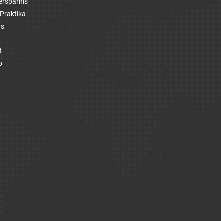
ersparnis
Praktika
ns
t
p