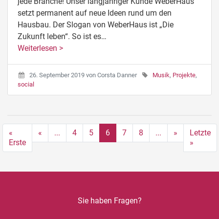
jede Branche! Unser langjähriger Kunde WeberHaus
setzt permanent auf neue Ideen rund um den
Hausbau. Der Slogan von WeberHaus ist „Die
Zukunft leben“. So ist es…
Weiterlesen >
26. September 2019
von
Corsta Danner
Musik
,
Projekte
,
social
«
«
...
4
5
6
7
8
...
»
Letzte
Erste
»
Sie haben Fragen?