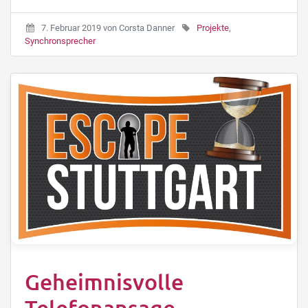
7. Februar 2019
von
Corsta Danner
Projekte
,
Synchronsprecher
Geheimnisvolle
Telefonansage