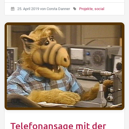
25. April 2019
von
Corsta Danner
Projekte
,
social
Telefonansage mit der