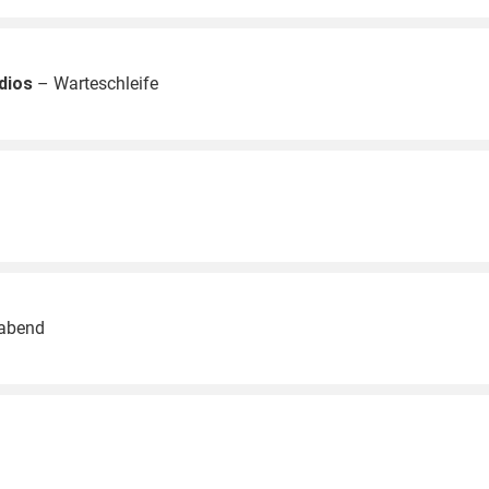
dios
– Warteschleife
rabend