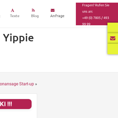
Fragen? Rufen Sie
uns an:
k
Texte
Blog
Anfrage
+49 (0) 7805 / 493
99 99
 Yippie
fonansage Start-up
»
I !!!