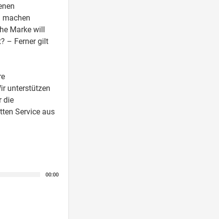
enen
g machen
he Marke will
 – Ferner gilt
re
r unterstützen
 die
tten Service aus
00:00