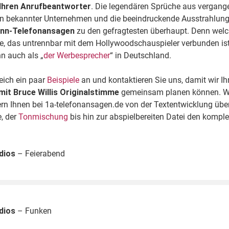
r Ihren Anrufbeantworter
. Die legendären Sprüche aus vergang
bekannter Unternehmen und die beeindruckende Ausstrahlun
nn-Telefonansagen
zu den gefragtesten überhaupt. Denn welc
e, das untrennbar mit dem Hollywoodschauspieler verbunden ist?
 auch als „
der Werbesprecher
“ in Deutschland.
leich ein paar
Beispiele
an und kontaktieren Sie uns, damit wir Ih
mit
Bruce Willis Originalstimme
gemeinsam planen können. Wi
fern Ihnen bei 1a-telefonansagen.de von der Textentwicklung über
, der
Tonmischung
bis hin zur abspielbereiten Datei den komple
dios
– Feierabend
dios
– Funken