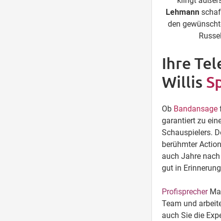
klingt äußer
Lehmann
schaf
den gewünschten
Russel
Ihre Te
Willis
S
Ob
Bandansage
garantiert zu ei
Schauspielers. D
berühmter Actio
auch Jahre nach 
gut in Erinnerung
Profisprecher
Man
Team und arbeite
auch Sie die Exp