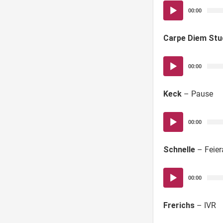
Audio-
00:00
Player
Carpe Diem Stu
Audio-
00:00
Player
Keck
– Pause
Audio-
00:00
Player
Schnelle
– Feie
Audio-
00:00
Player
Frerichs
– IVR