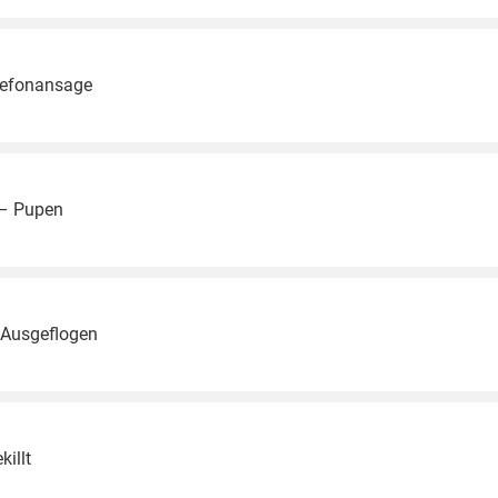
lefonansage
– Pupen
Ausgeflogen
illt