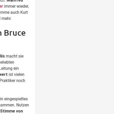
tzt.
Manfred
er
immer wieder,
Stimme auch Kurt
d mehr.
n Bruce
lis
macht sie
beliebten
Leitung ein
wert
ist vielen
Praktiker noch
n eingespieltes
sammen. Nutzen
 Stimme von