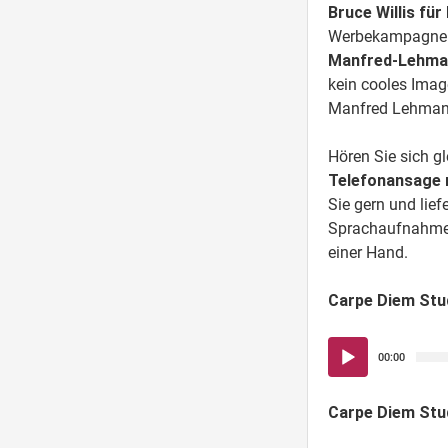
Bruce Willis fü
Werbekampagnen 
Manfred-Lehma
kein cooles Imag
Manfred Lehmann
Hören Sie sich g
Telefonansage 
Sie gern und lie
Sprachaufnahme
einer Hand.
Carpe Diem Stu
Audio-
00:00
Player
Carpe Diem Stu