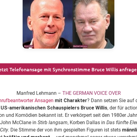
etzt Telefonansage mit Synchronstimme Bruce Willis anfrage
Manfred Lehmann –
THE GERMAN VOICE OVER
nrufbeantworter Ansagen
mit Charakter
? Dann setzen Sie auf 
 US-amerikanischen Schauspielers
Bruce Willis
, der für acti
on und Komödien bekannt ist. Er verkörpert seit den 1980er Jah
 John McClane in
Stirb langsam
, Korben Dallas in
Das fünfte El
City
. Die Stimme der von ihm gespielten Figuren ist stets
männli