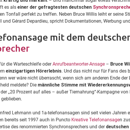
st
kräftig und markant
– und manchmal sogar etwas verschmi
ft es als
einer der gefragtesten deutschen
Synchronsprech
 Tonfall perfekt zu treffen. Neben Bruce Willis leiht er seine 
l und Gérard Depardieu, spricht Dokumentationen, Werbung un
lefonansage mit dem deutsche
precher
für die Warteschleife oder
Anrufbeantworter-Ansage
–
Bruce Wil
nem
einzigartigen Hörerlebnis
. Und das nicht nur für Fans des 
enn wer wäre nicht überrascht, wenn sich am anderen Ende der 
nheld meldete? Die
männliche Stimme mit Wiedererkennungs
der „20 Prozent auf alles – außer Tiernahrung“-Kampagne von 
 geblieben.
fred Lehmann und 1a-telefonansagen sind seit vielen Jahren ei
n bereits seit 1997 auch in Puncto
Kreative Telefonansage
n zu
ertise des renommierten Synchronsprechers und der
deutschen