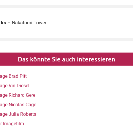
rks
– Nakatomi Tower
Das könnte Sie auch interessieren
age Brad Pitt
age Vin Diesel
age Richard Gere
age Nicolas Cage
age Julia Roberts
ür Imagefilm