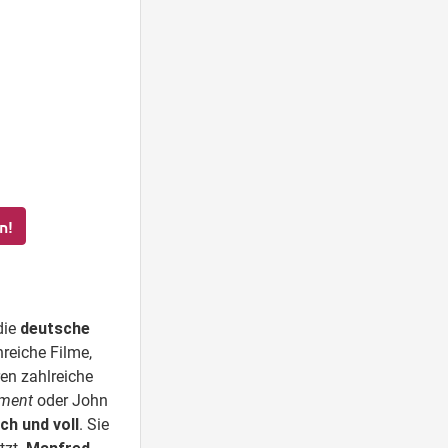
n!
die
deutsche
onreiche Filme,
ren zahlreiche
ement
oder John
ch und voll
. Sie