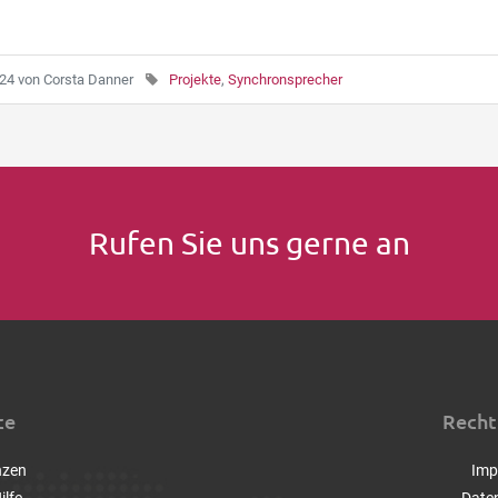
024
von
Corsta Danner
Projekte
,
Synchronsprecher
Rufen Sie uns gerne an
ce
Recht
nzen
Imp