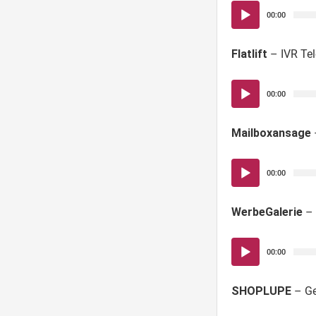
Audio-
00:00
Player
Flatlift
– IVR Te
Audio-
00:00
Player
Mailboxansage
Audio-
00:00
Player
WerbeGalerie
– 
Audio-
00:00
Player
SHOPLUPE
– Gek