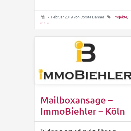
7. Februar 2019
von
Corsta Danner
Projekte
,
social
Mailboxansage –
ImmoBiehler – Köln
Telefonansagen mit echten Stimmen –