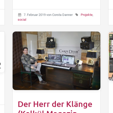
7. Februar 2019
von
Corsta Danner
Projekte
,
social
Der Herr der Klänge