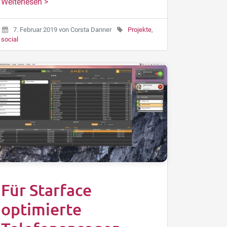
Weiterlesen >
7. Februar 2019
von
Corsta Danner
Projekte
,
social
Für Starface
optimierte