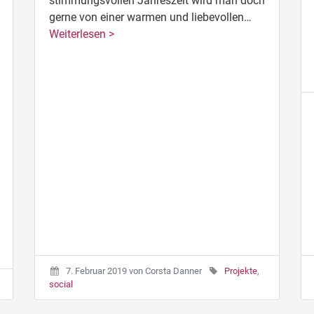
stimmungsvollen Jahreszeit wird man doch
gerne von einer warmen und liebevollen…
Weiterlesen >
7. Februar 2019
von
Corsta Danner
Projekte
,
social