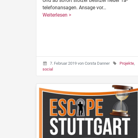
Und ab sofort stolzer Besitzer neuer 1a-
telefonansagen. Ansage vor…
Weiterlesen >
7. Februar 2019
von
Corsta Danner
Projekte
,
social